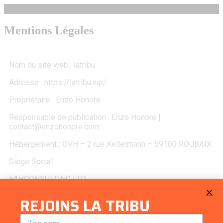
Mentions Légales
Nom du site web : latribu
Adresse : https://latribu.vip/
Propriétaire : Enzo Honore
Responsable de publication : Enzo Honore |
contact@enzohonore.com
Hébergement : OVH – 2 rue Kellermann – 59100 ROUBAIX
Siège Social :
EAHCONSULTING LTD
71-75, Shelton Street, Covent Garden, London
REJOINS LA TRIBU
WC2H 9JQ, UNITED KINGDOM