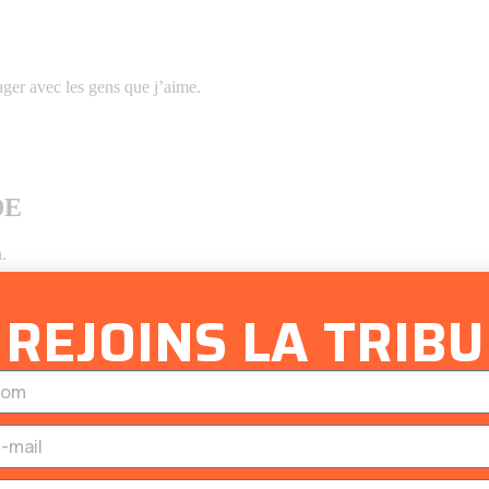
tager avec les gens que j’aime.
DE
.
REJOINS LA TRIBU
ROUVER MON IDENTITÉ
er ma voie et ma singularité et l’utiliser pour faire briller mon entrepr