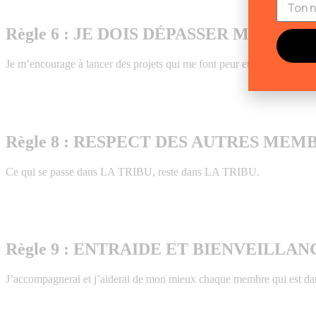
Règle 6 : JE DOIS DÉPASSER MES PEU
Je m’encourage à lancer des projets qui me font peur et à me dépasser 
Règle 8 : RESPECT DES AUTRES ME
Ce qui se passe dans LA TRIBU, reste dans LA TRIBU.
Règle 9 : ENTRAIDE ET BIENVEILLAN
J’accompagnerai et j’aiderai de mon mieux chaque membre qui est dan