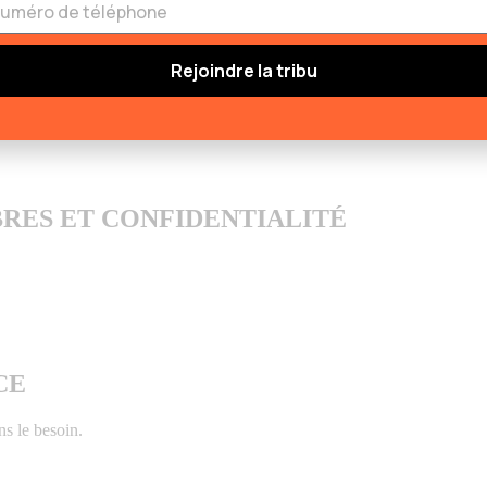
RS
Rejoindre la tribu
dans mes attentes envers mes projets et mes objectifs.
MBRES ET CONFIDENTIALITÉ
CE
s le besoin.